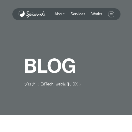
Services
About
Works
BLOG
ブログ（ EdTech, web制作, DX ）