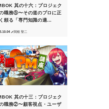
MBOK 其の十六：プロジェク
の職務⑤〜その道のプロに正
く頼る「専門知識の適…
3.10.04
関根 聖二
MBOK 其の十三：プロジェク
の職務②〜顧客視点・ユーザ