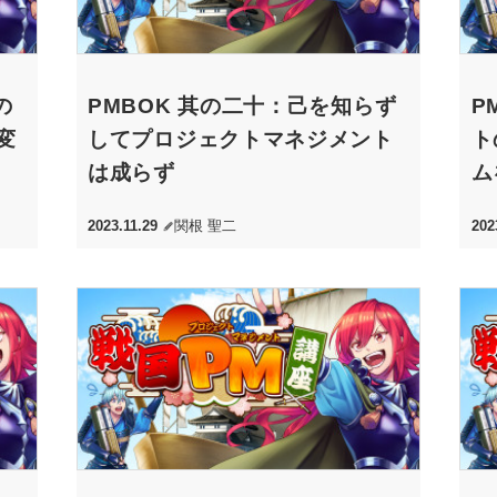
の
PMBOK 其の二十：己を知らず
P
変
してプロジェクトマネジメント
ト
は成らず
ム
2023.11.29
関根 聖二
202