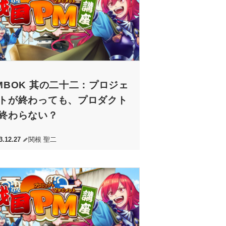
MBOK 其の二十二：プロジェ
トが終わっても、プロダクト
終わらない？
3.12.27
関根 聖二