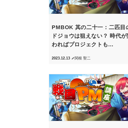
PMBOK 其の二十一：二匹目
ドジョウは狙えない？ 時代が
わればプロジェクトも…
2023.12.13
関根 聖二