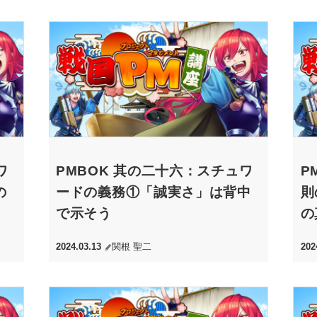
ワ
PMBOK 其の二十六：スチュワ
P
の
ードの義務①「誠実さ」は背中
則
で示そう
の
2024.03.13
関根 聖二
202