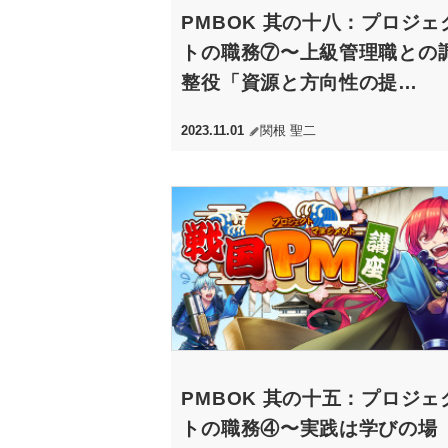
PMBOK 其の十八：プロジェ
トの職務⑦〜上級管理職との
整役「資源と方向性の提…
2023.11.01
関根 聖二
PMBOK 其の十五：プロジェ
トの職務④〜実践は学びの場