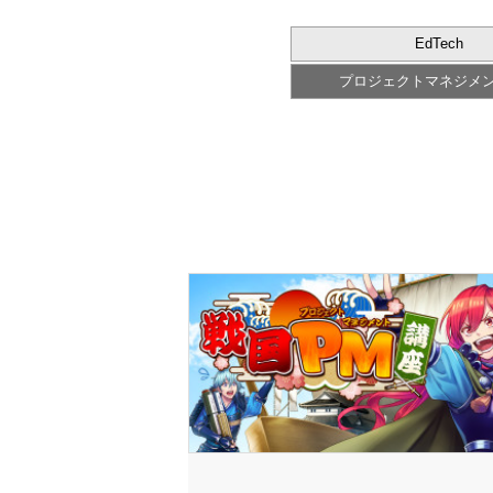
EdTech
プロジェクトマネジメ