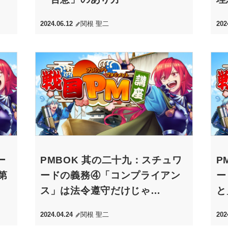
2024.06.12
関根 聖二
202
ー
PMBOK 其の二十九：スチュワ
P
第
ードの義務④「コンプライアン
ー
ス」は法令遵守だけじゃ…
と
2024.04.24
関根 聖二
202