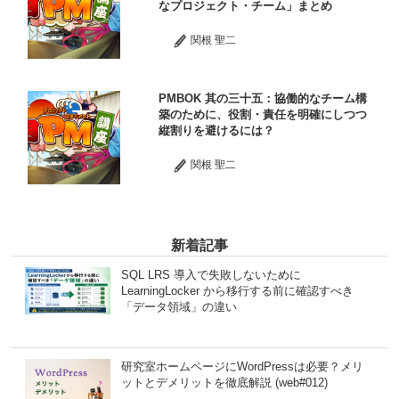
なプロジェクト・チーム」まとめ
関根 聖二
PMBOK 其の三十五：協働的なチーム構
築のために、役割・責任を明確にしつつ
縦割りを避けるには？
関根 聖二
新着記事
SQL LRS 導入で失敗しないために
LearningLocker から移行する前に確認すべき
「データ領域」の違い
研究室ホームページにWordPressは必要？メリ
ットとデメリットを徹底解説 (web#012)