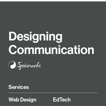
D
e
s
i
g
n
i
n
g
C
o
m
m
u
n
i
c
a
t
i
o
n
Services
Web Design
EdTech