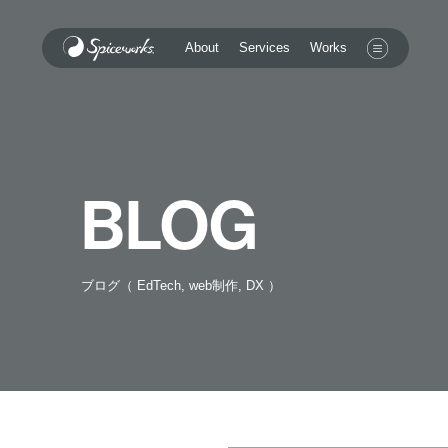
Services
About
Works
BLOG
ブログ（ EdTech, web制作, DX ）