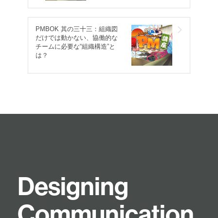
PMBOK 其の三十三：組織図
だけでは動かない、協働的な
チームに必要な“組織構造”と
は？
D
e
s
i
g
n
i
n
g
C
o
m
m
u
n
i
c
a
t
i
o
n