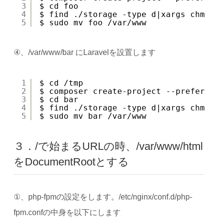
3
$ cd foo
4
$ find ./storage -type d|xargs chmod
5
$ sudo mv foo /var/www
④、/var/www/bar にLaravelを設置します
1
$ cd /tmp
2
$ composer create-project --prefer-d
3
$ cd bar
4
$ find ./storage -type d|xargs chmod
5
$ sudo mv bar /var/www
３．/で始まるURLの時、/var/www/html
をDocumentRootとする
①、php-fpmの設定をします。/etc/nginx/conf.d/php-
fpm.confの中身を以下にします