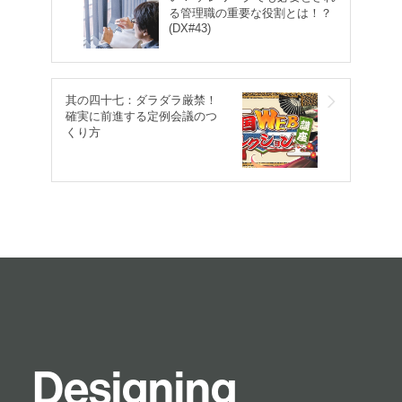
る管理職の重要な役割とは！？
(DX#43)
其の四十七：ダラダラ厳禁！
確実に前進する定例会議のつ
くり方
D
e
s
i
g
n
i
n
g