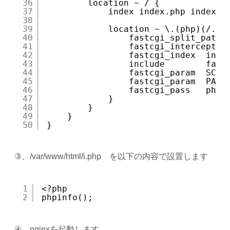
36
location ~ / {
37
index index.php index.h
38
39
location ~ \.(php)(/.*)
40
fastcgi_split_path_
41
fastcgi_intercept_e
42
fastcgi_index  inde
43
include        fast
44
fastcgi_param  SCRI
45
fastcgi_param  PATH
46
fastcgi_pass   php-
47
}
48
}
49
}
50
}
③、/var/www/html/i.php を以下の内容で設置します
1
<?php
2
phpinfo();
④、nginxを起動します