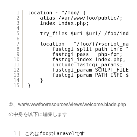
1
location ~ ^/foo/ {
2
alias /var/www/foo/public/;
3
index index.php;
4
5
try_files $uri $uri/ /foo/index
6
7
location ~ ^/foo/(?<script_name
8
fastcgi_split_path_info ^(.
9
fastcgi_pass   php-fpm;
10
fastcgi_index index.php;
11
include fastcgi_params;
12
fastcgi_param SCRIPT_FILENA
13
fastcgi_param PATH_INFO $fa
14
}
15
}
②、/var/www/foo/resources/views/welcome.blade.php
の中身を以下に編集します
1
これはfooのLaravelです