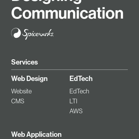
C
o
m
m
u
n
i
c
a
t
i
o
n
Services
Web Design
EdTech
Website
EdTech
CMS
LTI
AWS
Web Application