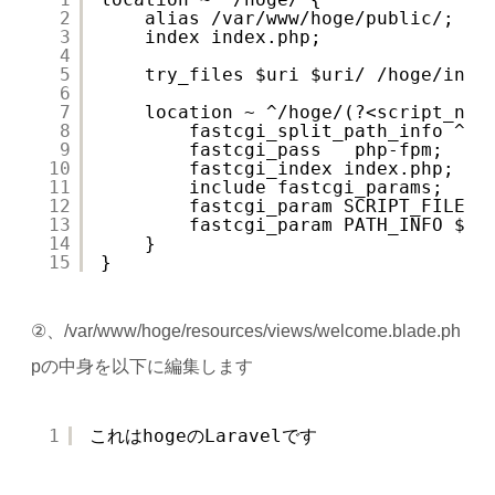
2
alias /var/www/hoge/public/;
3
index index.php;
4
5
try_files $uri $uri/ /hoge/inde
6
7
location ~ ^/hoge/(?<script_nam
8
fastcgi_split_path_info ^(.
9
fastcgi_pass   php-fpm;
10
fastcgi_index index.php;
11
include fastcgi_params;
12
fastcgi_param SCRIPT_FILENA
13
fastcgi_param PATH_INFO $fa
14
}
15
}
②、/var/www/hoge/resources/views/welcome.blade.ph
pの中身を以下に編集します
1
これはhogeのLaravelです