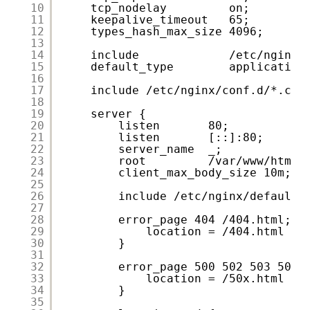
10
tcp_nodelay         on;
11
keepalive_timeout   65;
12
types_hash_max_size 4096;
13
14
include             /etc/nginx/
15
default_type        application
16
17
include /etc/nginx/conf.d/*.con
18
19
server {
20
listen       80;
21
listen       [::]:80;
22
server_name  _;
23
root         /var/www/html;
24
client_max_body_size 10m;
25
26
include /etc/nginx/default.
27
28
error_page 404 /404.html;
29
location = /404.html {
30
}
31
32
error_page 500 502 503 504 
33
location = /50x.html {
34
}
35