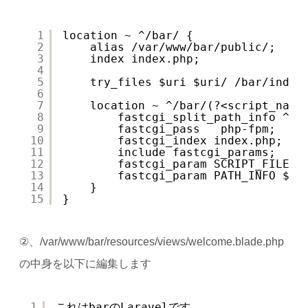
1
location ~ ^/bar/ {
2
alias /var/www/bar/public/;
3
index index.php;
4
5
try_files $uri $uri/ /bar/index
6
7
location ~ ^/bar/(?<script_name
8
fastcgi_split_path_info ^(.
9
fastcgi_pass   php-fpm;
10
fastcgi_index index.php;
11
include fastcgi_params;
12
fastcgi_param SCRIPT_FILENA
13
fastcgi_param PATH_INFO $fa
14
}
15
}
②、/var/www/bar/resources/views/welcome.blade.php
の中身を以下に編集します
1
これはbarのLaravelです