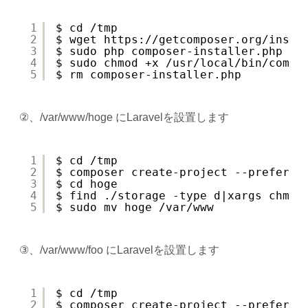
1
$ cd /tmp
2
$ wget 
https://getcomposer.org/insta
3
$ sudo php composer-installer.php --
4
$ sudo chmod +x /usr/local/bin/compo
5
$ rm composer-installer.php
②、/var/www/hoge にLaravelを設置します
1
$ cd /tmp
2
$ composer create-project --prefer-d
3
$ cd hoge
4
$ find ./storage -type d|xargs chmod
5
$ sudo mv hoge /var/www
③、/var/www/foo にLaravelを設置します
1
$ cd /tmp
2
$ composer create-project --prefer-d