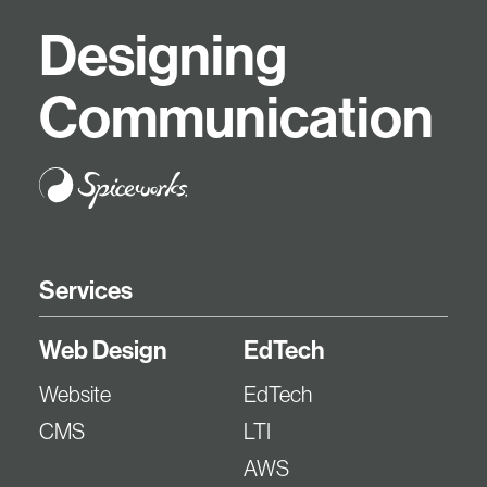
D
e
s
i
g
n
i
n
g
C
o
m
m
u
n
i
c
a
t
i
o
n
Services
Web Design
EdTech
Website
EdTech
CMS
LTI
AWS