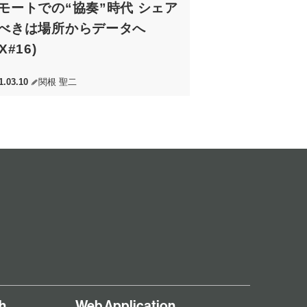
モートでの“協奏”時代 シェア
べきは場所からデータへ
X#16)
1.03.10
関根 聖二
h
Web Application