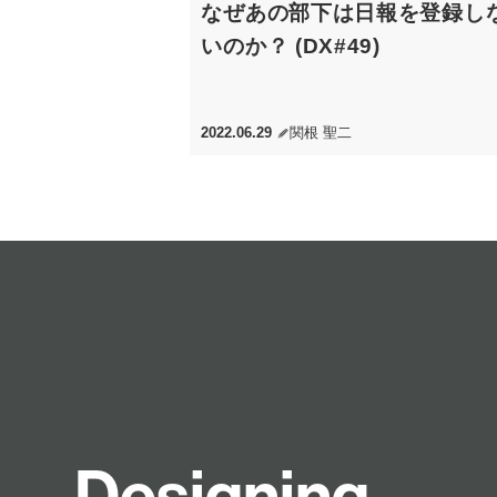
なぜあの部下は日報を登録し
いのか？ (DX#49)
2022.06.29
関根 聖二
D
e
s
i
g
n
i
n
g