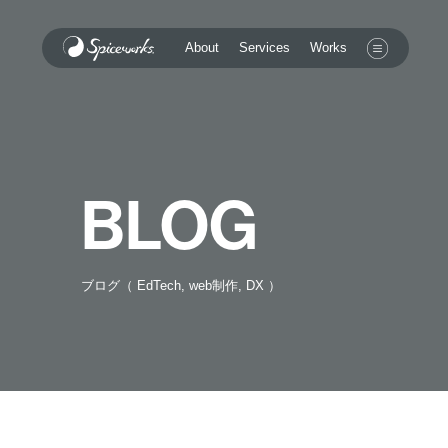
Services
About
Works
BLOG
ブログ（ EdTech, web制作, DX ）