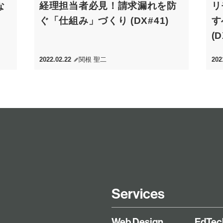
な
経理担当者必見！請求漏れを防
リ
ぐ「仕組み」づくり (DX#41)
す
(D
2022.02.22
関根 聖二
202
Services
Web Design
EdTec