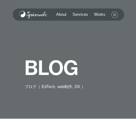
Services
About
Works
BLOG
ブログ（ EdTech, web制作, DX ）