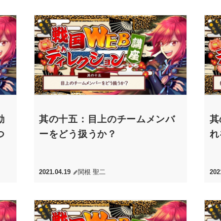
動
其の十五：目上のチームメンバ
其
つ
ーをどう扱うか？
れ
2021.04.19
関根 聖二
202