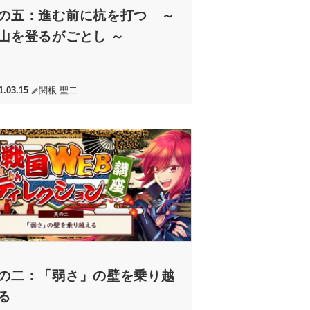
の五：進む前に杭を打つ ～
山を登るがごとし ～
1.03.15
関根 聖二
の二：「弱さ」の壁を乗り越
る