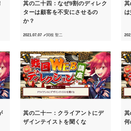
！
其の二十四：なぜ9割のディレク
其
ターは顧客を不安にさせるの
は
か？
2021.07.07
関根 聖二
202
が
其の二十一：クライアントにデ
其
ザインテイストを聞くな
何