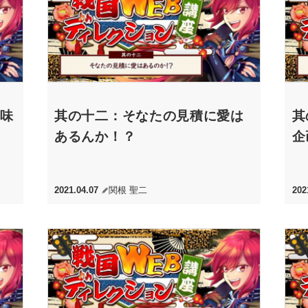
を味
其の十二：そなたの見積に愛は
其
あるんか！？
企
2021.04.07
関根 聖二
202