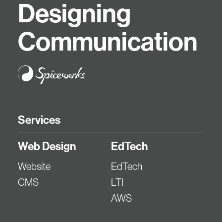
D
e
s
i
g
n
i
n
g
C
o
m
m
u
n
i
c
a
t
i
o
n
Services
Web Design
EdTech
Website
EdTech
CMS
LTI
AWS