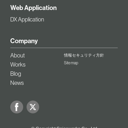
Web Application
DX Application
Company
About
情報セキュリティ方針
Site map
Works
Blog
News